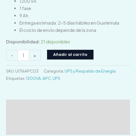
1200 VA
VA
1 fase
cantidad
9 Ah
Entrega estimada: 2–5 días hábiles en Guatemala
El costo de envío depende de la zona
Disponibilidad:
21 disponibles
Añadir al carrito
-
+
SKU:
UI716APC03
Categoría:
UPS y Respaldo de Energía
Etiquetas:
1200VA
,
APC
,
UPS
Descripción
Información adicional
Valoraciones (0)