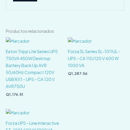
Productos relacionados
Eaton Tripp Lite Series UPS
Forza SL Series SL-1011UL –
750VA 450W Desktop
UPS – CA 110/120 V 600 W
Battery Back Up AVR
1000 VA
50/60Hz Compact 120V
Q
1,287.56
USB RJ11 – UPS – CA 120 V
AVR750U
Q
1,176.51
Forza UPS – Line interactive
ST-1001 600 W 1000 VA