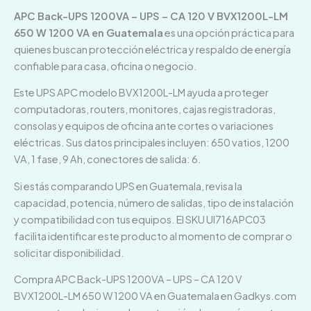
APC Back-UPS 1200VA – UPS – CA 120 V BVX1200L-LM
650 W 1200 VA en Guatemala
es una opción práctica para
quienes buscan protección eléctrica y respaldo de energía
confiable para casa, oficina o negocio.
Este UPS APC modelo BVX1200L-LM ayuda a proteger
computadoras, routers, monitores, cajas registradoras,
consolas y equipos de oficina ante cortes o variaciones
eléctricas. Sus datos principales incluyen: 650 vatios, 1200
VA, 1 fase, 9 Ah, conectores de salida: 6.
Si estás comparando UPS en Guatemala, revisa la
capacidad, potencia, número de salidas, tipo de instalación
y compatibilidad con tus equipos. El SKU UI716APC03
facilita identificar este producto al momento de comprar o
solicitar disponibilidad.
Compra APC Back-UPS 1200VA – UPS – CA 120 V
BVX1200L-LM 650 W 1200 VA en Guatemala en Gadkys.com