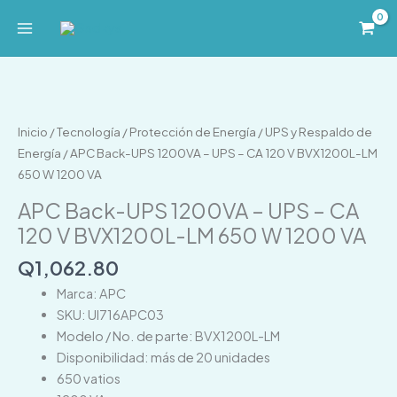
Ir
al
contenido
APC
Back-
UPS
Inicio
/
Tecnología
/
Protección de Energía
/
UPS y Respaldo de
1200VA
Energía
/ APC Back-UPS 1200VA – UPS – CA 120 V BVX1200L-LM
-
650 W 1200 VA
UPS
APC Back-UPS 1200VA – UPS – CA
-
120 V BVX1200L-LM 650 W 1200 VA
CA
120
Q
1,062.80
V
Marca: APC
BVX1200L-
SKU: UI716APC03
LM
Modelo / No. de parte: BVX1200L-LM
650
Disponibilidad: más de 20 unidades
W
650 vatios
1200