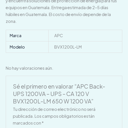
y encuentra soluciones de protección de energía para tus
equipos en Guatemala. Entrega estimada de 2–5 días
hábiles en Guatemala. El costo de envío depende de la
zona.
Marca
APC
Modelo
BVX1200L-LM
No hay valoraciones aún.
Sé el primero en valorar “APC Back-
UPS 1200VA – UPS – CA 120 V
BVX1200L-LM 650 W 1200 VA”
Tu dirección de correo electrónico no será
publicada.
Los campos obligatorios están
marcados con
*