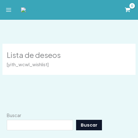
Ir
al
contenido
Lista de deseos
[yith_wcwl_wishlist]
Buscar
Buscar